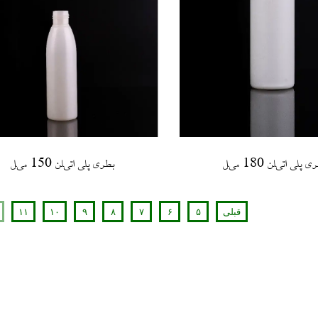
 پلی اتیلن 180 میل
بطری پلی اتیلن 150 میل
قبلی
۵
۶
۷
۸
۹
۱۰
۱۱