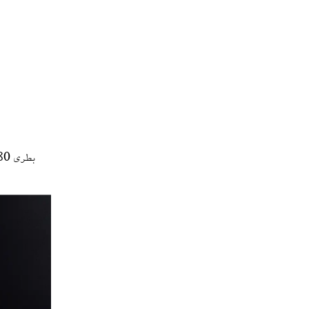
بطری 180 میل پلی اتیلن سر شانه تخت