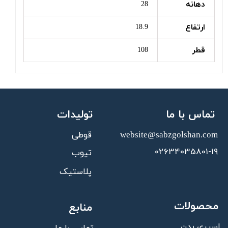
دهانه
28
ارتفاع
18.9
قطر
108
تماس با ما
تولیدات
قوطی
website@sabzgolshan.com​​​​​​​
02634035801-19
تیوب
پلاستیک
محصولات
منابع
اسپری بدن