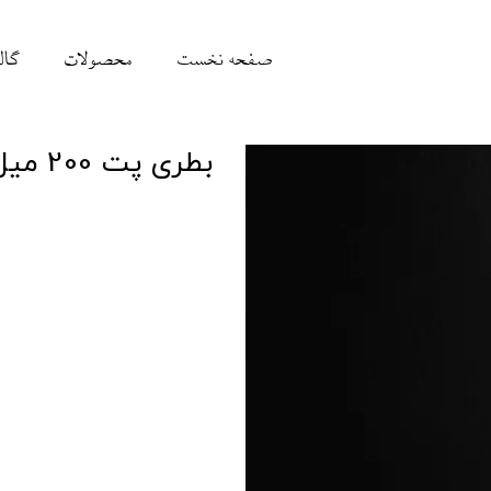
صفحه نخست
محصولات
گال
بطری پت 200 میل