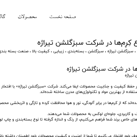
صفحه نخست
محصولات
گال
 کِرِم‌ها در شرکت سبزگلشن تیراژه
،
سبزگلشن تیراژه
،
سبزگلشن
،
بسته‌بندی
،
زیبایی
،
کیفیت بالا
،
صنعت بسته بندی
ها در شرکت سبزگلشن تیراژه
تیراژه
حفظ کیفیت و جذابیت محصولات ایفا می‌کند. شرکت «سبزگلشن تیراژه» با افتخار ا
فاده از بهترین مواد و تکنولوژی‌های مدرن ساخته شده‌اند.
اند که از کرم‌ها در برابر آلودگی، نور و هوا محافظت کرده و تازگی و اثربخشی محصو
ک و کاربردی، جلوه‌ای لوکس به محصولات شما می‌دهند.
ی خاص برند شما فراهم می‌کنیم، از رنگ و اندازه گرفته تا نوع بسته‌بندی و چاپ لوگ
 ظروف خود افتخار می‌کنیم تا شما از امنیت و کیفیت محصولات خود اطمینان داشته باش